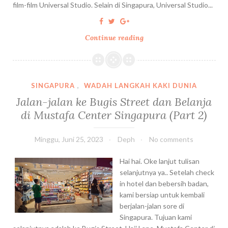
t
g
film-film Universal Studio. Selain di Singapura, Universal Studio...
i
u
a
n
D
p
a
Continue reading
M
e
u
a
b
r
u
i
a
k
t
?
e
B
I
SINGAPURA
,
WADAH LANGKAH KAKI DUNIA
U
a
n
Jalan-jalan ke Bugis Street dan Belanja
n
n
t
di Mustafa Center Singapura (Part 2)
i
k
i
v
J
p
e
a
Minggu, Juni 25, 2023
Deph
No comments
R
r
g
e
s
Hai hai. Oke lanjut tulisan
o
k
a
selanjutnya ya.. Setelah check
o
l
in hotel dan bebersih badan,
m
S
kami bersiap untuk kembali
e
t
berjalan-jalan sore di
n
u
Singapura. Tujuan kami
d