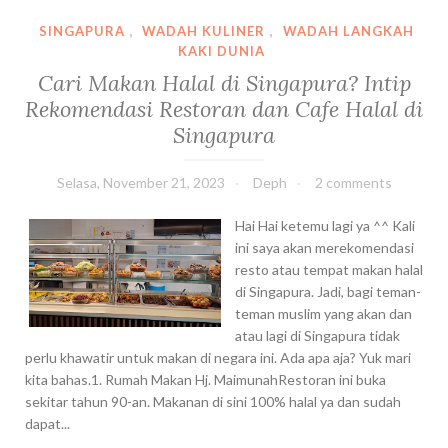
a
a
a
a
C
r
u
l
SINGAPURA
,
WADAH KULINER
,
WADAH LANGKAH
h
M
i
KAKI DUNIA
i
R
d
Cari Makan Halal di Singapura? Intip
n
T
i
Rekomendasi Restoran dan Cafe Halal di
a
,
D
Singapura
L
r
R
a
T
m
Selasa, November 21, 2023
Deph
2 comments
,
a
d
W
Hai Hai ketemu lagi ya ^^ Kali
a
i
ini saya akan merekomendasi
n
l
resto atau tempat makan halal
B
l
di Singapura. Jadi, bagi teman-
u
L
teman muslim yang akan dan
s
o
atau lagi di Singapura tidak
d
v
perlu khawatir untuk makan di negara ini. Ada apa aja? Yuk mari
i
e
kita bahas.1. Rumah Makan Hj. MaimunahRestoran ini buka
S
i
sekitar tahun 90-an. Makanan di sini 100% halal ya dan sudah
i
n
dapat...
n
S