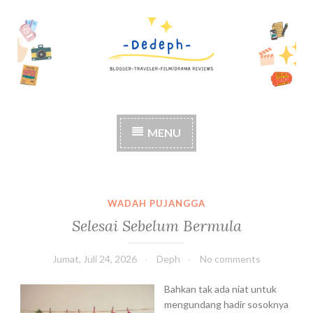
S
k
i
p
t
o
c
MENU
o
n
t
e
n
WADAH PUJANGGA
t
Selesai Sebelum Bermula
Jumat, Juli 24, 2026
Deph
No comments
Bahkan tak ada niat untuk
mengundang hadir sosoknya