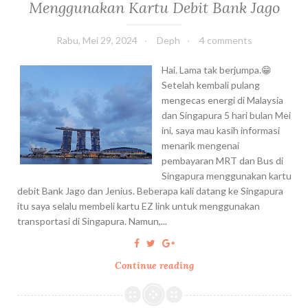
Menggunakan Kartu Debit Bank Jago
g
y
d
r
i
s
e
t
n
i
n
a
Rabu, Mei 29, 2024
Deph
4 comments
W
a
g
m
i
a
a
Hai. Lama tak berjumpa.😁
n
n
y
Setelah kembali pulang
t
B
a
mengecas energi di Malaysia
e
u
n
dan Singapura 5 hari bulan Mei
r
d
g
ini, saya mau kasih informasi
:
g
B
menarik mengenai
R
e
e
pembayaran MRT dan Bus di
e
t
r
Singapura menggunakan kartu
v
T
s
debit Bank Jago dan Jenius. Beberapa kali datang ke Singapura
i
e
e
itu saya selalu membeli kartu EZ link untuk menggunakan
e
r
m
transportasi di Singapura. Namun,...
w
j
i
D
a
K
r
Continue reading
B
n
e
a
a
g
m
m
y
k
b