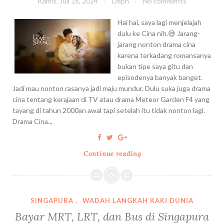
Kamis, Juli 18, 2024
Deph
No comments
t
a
a
e
k
p
Hai hai, saya lagi menjelajah
r
a
u
dulu ke Cina nih.😅 Jarang-
i
n
r
jarang nonton drama cina
M
H
a
karena terkadang romansanya
e
a
:
bukan tipe saya gitu dan
n
l
P
episodenya banyak banget.
g
a
e
Jadi mau nonton rasanya jadi maju mundur. Dulu suka juga drama
h
l
n
cina tentang kerajaan di TV atau drama Meteor Garden F4 yang
i
d
g
tayang di tahun 2000an awal tapi setelah itu tidak nonton lagi.
a
i
a
Drama Cina...
s
J
l
i
a
a
L
l
m
Continue reading
C
o
a
a
i
v
n
n
n
e
M
S
t
S
a
e
a
SINGAPURA
,
WADAH LANGKAH KAKI DUNIA
o
l
r
P
Bayar MRT, LRT, dan Bus di Singapura
n
a
u
e