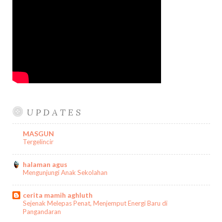
U P D A T E S
MASGUN
Tergelincir
halaman agus
Mengunjungi Anak Sekolahan
cerita mamih aghluth
Sejenak Melepas Penat, Menjemput Energi Baru di
Pangandaran