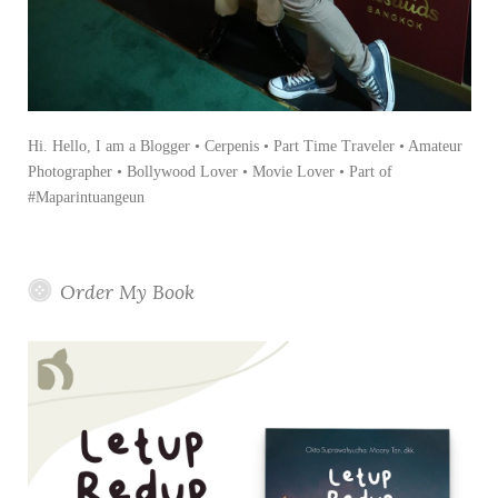
a
r
t
1
]
Hi. Hello, I am a Blogger • Cerpenis • Part Time Traveler • Amateur
Photographer • Bollywood Lover • Movie Lover • Part of
#Maparintuangeun
Order My Book