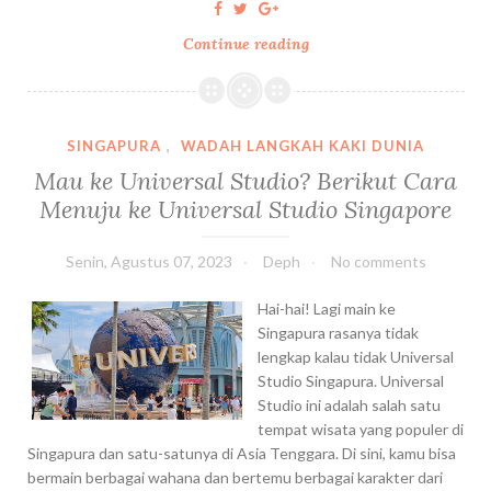
g
p
a
Continue reading
C
r
p
a
i
u
r
n
r
i
g
a
M
|
SINGAPURA
,
WADAH LANGKAH KAKI DUNIA
M
a
|
Mau ke Universal Studio? Berikut Cara
e
k
R
Menuju ke Universal Studio Singapore
n
a
e
g
n
v
g
H
i
Senin, Agustus 07, 2023
Deph
No comments
u
a
e
n
l
Hai-hai! Lagi main ke
w
a
a
Singapura rasanya tidak
D
k
l
lengkap kalau tidak Universal
r
a
d
Studio Singapura. Universal
a
n
i
Studio ini adalah salah satu
m
K
S
tempat wisata yang populer di
a
a
i
Singapura dan satu-satunya di Asia Tenggara. Di sini, kamu bisa
C
r
n
bermain berbagai wahana dan bertemu berbagai karakter dari
h