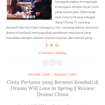
n
e
menggabungkan ketegangan
g
m
investigasi dengan kisah cinta
,
a
yang terpendam. Dibintangi
K
t
oleh Johnny Huang sebagai
e
k
Jiang Cheng Yi, seorang
r
e
detektif, dan Sun Qian sebagai Lu Yan, seorang dokter anestesi,
e
M
drama ini berhasil menyuguhkan perjalanan emosional yang
t
a
mendalam dengan elemen-elemen kejutan dan misteri yang...
a
l
B
a
Continue reading
C
a
y
i
n
s
n
d
i
t
a
a
a
r
d
DRAMA CINA
,
WADAH CINA
d
a
a
Cinta Pertama yang Bersemi Kembali di
a
,
n
Drama Will Love in Spring || Review
n
d
S
Drama China
M
a
i
i
n
n
s
M
g