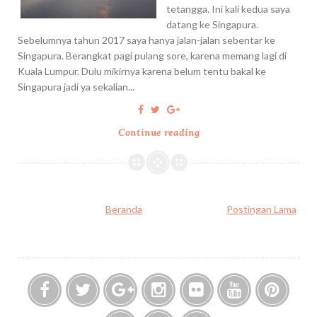
g
tetangga. Ini kali kedua saya
k
a
i
datang ke Singapura.
e
l
s
Sebelumnya tahun 2017 saya hanya jalan-jalan sebentar ke
U
d
S
Singapura. Berangkat pagi pulang sore, karena memang lagi di
n
i
t
Kuala Lumpur. Dulu mikirnya karena belum tentu bakal ke
i
S
r
Singapura jadi ya sekalian...
v
i
e
e
n
e
r
g
Continue reading
T
t
s
a
r
d
a
p
a
a
l
u
v
n
S
r
e
B
t
a
Beranda
Postingan Lama
l
e
u
i
l
d
n
a
i
g
n
o
k
j
S
e
a
i
S
d
n
F
T
G
I
F
Y
P