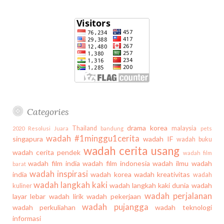
Categories
drama korea
Thailand
malaysia
2020
Resolusi Juara
bandung
pets
wadah #1minggu1cerita
singapura
wadah IF
wadah buku
wadah cerita usang
wadah cerita pendek
wadah film
wadah film india
wadah film indonesia
wadah ilmu
wadah
barat
wadah inspirasi
india
wadah korea
wadah kreativitas
wadah
wadah langkah kaki
wadah langkah kaki dunia
wadah
kuliner
wadah perjalanan
layar lebar
wadah lirik
wadah pekerjaan
wadah pujangga
wadah perkuliahan
wadah teknologi
informasi