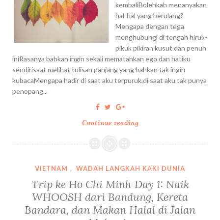
kembaliBolehkah menanyakan
hal-hal yang berulang?
Mengapa dengan tega
menghubungi di tengah hiruk-
pikuk pikiran kusut dan penuh
ini​Rasanya bahkan ingin sekali mematahkan ego dan hatiku
sendirisaat melihat tulisan panjang yang bahkan tak ingin
kubacaMengapa hadir di saat aku terpuruk,di saat aku tak punya
penopang...
Continue reading
S
e
l
e
s
VIETNAM
,
WADAH LANGKAH KAKI DUNIA
a
Trip ke Ho Chi Minh Day 1: Naik
i
WHOOSH dari Bandung, Kereta
S
Bandara, dan Makan Halal di Jalan
e
b