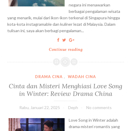
:
negara ini menawarkan
N
berbagai pengalaman wisata
a
yang menarik, mulai dari ikon-ikon terkenal di Singapura hingga
i
kota-kota instagramable dan kuliner lezat di Malaysia. Dalam
k
tulisan ini, saya akan berbagi pengalaman...
W
H
O
Continue reading
B
O
i
S
a
H
y
d
a
DRAMA CINA
,
WADAH CINA
a
L
Cinta dan Misteri Menghiasi Love Song
r
i
in Winter: Review Drama China
i
b
B
u
a
r
Rabu, Januari 22, 2025
Deph
No comments
n
a
d
n
Love Song in Winter adalah
u
H
drama misteri romantis yang