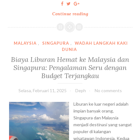
Continue reading
T
r
i
p
k
MALAYSIA
,
SINGAPURA
,
WADAH LANGKAH KAKI
e
DUNIA
H
Biaya Liburan Hemat ke Malaysia dan
o
Singapura: Pengalaman Seru dengan
C
Budget Terjangkau
h
i
M
Selasa, Februari 11, 2025
Deph
No comments
i
n
Liburan ke luar negeri adalah
h
impian banyak orang,
D
Singapura dan Malaysia
a
menjadi destinasi yang sangat
y
populer di kalangan
1
wisatawan Indonesia. Kedua