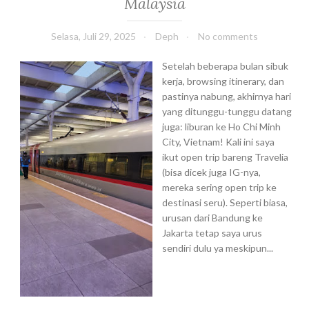
Malaysia
e
l
Selasa, Juli 29, 2025
Deph
No comments
u
m
Setelah beberapa bulan sibuk
B
kerja, browsing itinerary, dan
e
pastinya nabung, akhirnya hari
r
yang ditunggu-tunggu datang
m
juga: liburan ke Ho Chi Minh
u
City, Vietnam! Kali ini saya
l
ikut open trip bareng Travelia
a
(bisa dicek juga IG-nya,
mereka sering open trip ke
destinasi seru). Seperti biasa,
urusan dari Bandung ke
Jakarta tetap saya urus
sendiri dulu ya meskipun...