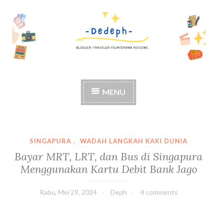
S
k
i
p
t
o
c
MENU
o
n
t
e
n
SINGAPURA
,
WADAH LANGKAH KAKI DUNIA
t
Bayar MRT, LRT, dan Bus di Singapura
Menggunakan Kartu Debit Bank Jago
Rabu, Mei 29, 2024
Deph
4 comments