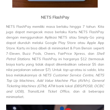
NETS FlashPay
NETS FlashPay memiliki masa berlaku hingga 7 tahun. Kita
juga dapat mengecek masa berlaku Kartu NETS FlashPay
dengan menggunakan Aplikasi NETS atau
Simply-Go
yang
dapat diunduh melalui Google Play Store atau Apple App
Store. Kartu ini bisa dibeli di minimarket & Pom Bensin seperti
7-Eleven, Buzz Pods, Cheers, FairPrice Xpress, dan
Shell
Petrol Stations
. NETS FlashPay ini harganya $12 (termasuk
biaya kartu yang tidak dapat dikembalikan sebesar $5 dan
nilai perjalanan sebesar $7). Untuk
top-up
atau isi saldo, kita
bisa melakukannya di
NETS Customer Service Centre, NETS
Top Up Machines, Add Value Machine Plus (AVM+), General
Ticketing Machines (GTM),
ATM bank lokal
(DBS/POSB, OCBC
and UOB), TransitLink Ticket Office,
dan di beberapa
minimarket
.