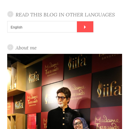
u
m
t
i
h
s
n
f
READ THIS BLOG IN OTHER LANGUAGES
o
r
:
About me