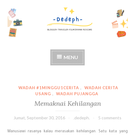
S
k
i
p
t
o
c
MENU
o
n
t
e
n
WADAH #1MINGGU1CERITA
,
WADAH CERITA
t
USANG
,
WADAH PUJANGGA
Memaknai Kehilangan
Jumat, September 30, 2016
.dedeph.
5 comments
Manusiawi rasanya kalau merasakan kehilangan. Satu kata yang