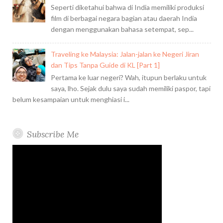
Seperti diketahui bahwa di India memiliki produksi
film di berbagai negara bagian atau daerah India
dengan menggunakan bahasa setempat, sep...
Traveling ke Malaysia: Jalan-jalan ke Negeri Jiran
dan Tips Tanpa Guide di KL [Part 1]
Pertama ke luar negeri? Wah, itupun berlaku untuk
saya, lho. Sejak dulu saya sudah memiliki paspor, tapi
belum kesampaian untuk menghiasi i...
Subscribe Me