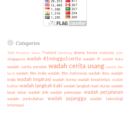
Categories
drama korea
Thailand
malaysia
2020
Resolusi Juara
bandung
pets
wadah #1minggu1cerita
singapura
wadah IF
wadah buku
wadah cerita usang
wadah cerita pendek
wadah film
wadah film india
wadah film indonesia
wadah ilmu
wadah
barat
wadah inspirasi
india
wadah korea
wadah kreativitas
wadah
wadah langkah kaki
wadah langkah kaki dunia
wadah
kuliner
wadah perjalanan
layar lebar
wadah lirik
wadah pekerjaan
wadah pujangga
wadah perkuliahan
wadah teknologi
informasi