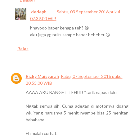
.dedeph.
Sabtu, 03 September 2016 pukul
07.39.00 WIB
hhayooo baper kenapa teh? 😁
aku juga yg nulis sampe baper heheheu😅
Balas
Rizky Maisyarah
Rabu, 07 September 2016 pukul
20.55.00 WIB
AAAA AKU BANGET TEH!!!! *tarik napas dulu
Nggak semua sih. Cuma adegan di motornya doang
wk. Yang harusnya 5 menit nyampe bisa 25 menitan
hahahaha...
Eh malah curhat.