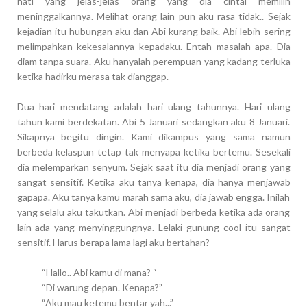
hati yang jelas-jelas orang yang dia cintai memilih
meninggalkannya. Melihat orang lain pun aku rasa tidak.. Sejak
kejadian itu hubungan aku dan Abi kurang baik. Abi lebih sering
melimpahkan kekesalannya kepadaku. Entah masalah apa. Dia
diam tanpa suara. Aku hanyalah perempuan yang kadang terluka
ketika hadirku merasa tak dianggap.
Dua hari mendatang adalah hari ulang tahunnya. Hari ulang
tahun kami berdekatan. Abi 5 Januari sedangkan aku 8 Januari.
Sikapnya begitu dingin. Kami dikampus yang sama namun
berbeda kelaspun tetap tak menyapa ketika bertemu. Sesekali
dia melemparkan senyum. Sejak saat itu dia menjadi orang yang
sangat sensitif. Ketika aku tanya kenapa, dia hanya menjawab
gapapa. Aku tanya kamu marah sama aku, dia jawab engga. Inilah
yang selalu aku takutkan. Abi menjadi berbeda ketika ada orang
lain ada yang menyinggungnya. Lelaki gunung cool itu sangat
sensitif. Harus berapa lama lagi aku bertahan?
“Hallo.. Abi kamu di mana? “
“Di warung depan. Kenapa?”
“Aku mau ketemu bentar yah...”