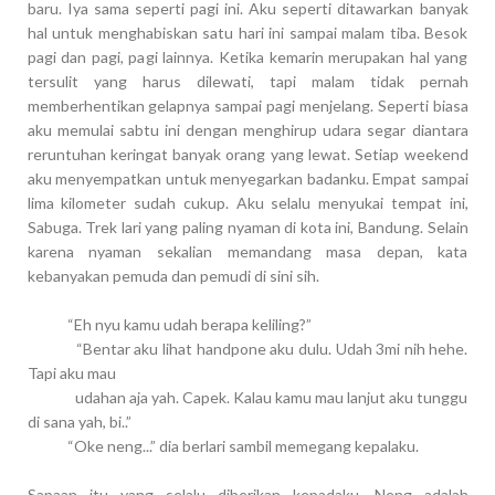
baru. Iya sama seperti pagi ini. Aku seperti ditawarkan banyak
hal untuk menghabiskan satu hari ini sampai malam tiba. Besok
pagi dan pagi, pagi lainnya. Ketika kemarin merupakan hal yang
tersulit yang harus dilewati, tapi malam tidak pernah
memberhentikan gelapnya sampai pagi menjelang. Seperti biasa
aku memulai sabtu ini dengan menghirup udara segar diantara
reruntuhan keringat banyak orang yang lewat. Setiap weekend
aku menyempatkan untuk menyegarkan badanku. Empat sampai
lima kilometer sudah cukup. Aku selalu menyukai tempat ini,
Sabuga. Trek lari yang paling nyaman di kota ini, Bandung. Selain
karena nyaman sekalian memandang masa depan, kata
kebanyakan pemuda dan pemudi di sini sih.
“Eh nyu kamu udah berapa keliling?”
“Bentar aku lihat handpone aku dulu. Udah 3mi nih hehe.
Tapi aku mau
udahan aja yah. Capek. Kalau kamu mau lanjut aku tunggu
di sana yah,
bi..”
“Oke neng...” dia berlari sambil memegang kepalaku.
Sapaan itu yang selalu diberikan kepadaku. Neng adalah