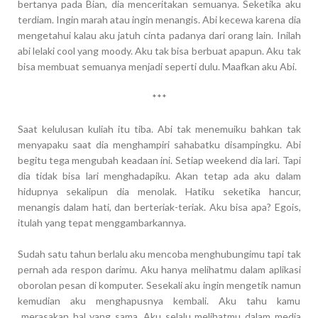
bertanya pada Bian, dia menceritakan semuanya. Seketika aku
terdiam. Ingin marah atau ingin menangis. Abi kecewa karena dia
mengetahui kalau aku jatuh cinta padanya dari orang lain. Inilah
abi lelaki cool yang moody. Aku tak bisa berbuat apapun. Aku tak
bisa membuat semuanya menjadi seperti dulu. Maafkan aku Abi.
***
Saat kelulusan kuliah itu tiba. Abi tak menemuiku bahkan tak
menyapaku saat dia menghampiri sahabatku disampingku. Abi
begitu tega mengubah keadaan ini. Setiap weekend dia lari. Tapi
dia tidak bisa lari menghadapiku. Akan tetap ada aku dalam
hidupnya sekalipun dia menolak. Hatiku seketika hancur,
menangis dalam hati, dan berteriak-teriak. Aku bisa apa? Egois,
itulah yang tepat menggambarkannya.
Sudah satu tahun berlalu aku mencoba menghubungimu tapi tak
pernah ada respon darimu. Aku hanya melihatmu dalam aplikasi
oborolan pesan di komputer. Sesekali aku ingin mengetik namun
kemudian aku menghapusnya kembali. Aku tahu kamu
merasakan hal yang sama. Aku selalu melihatmu dalam media