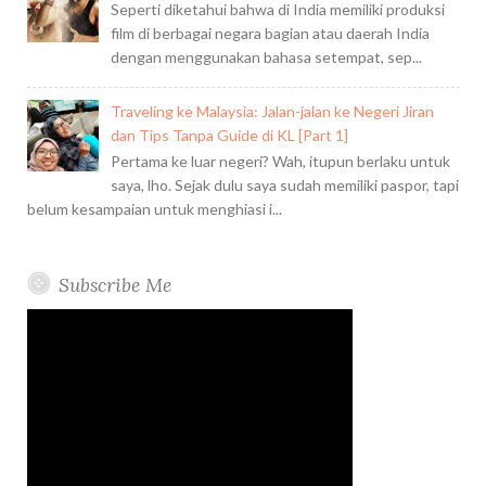
Seperti diketahui bahwa di India memiliki produksi
film di berbagai negara bagian atau daerah India
dengan menggunakan bahasa setempat, sep...
Traveling ke Malaysia: Jalan-jalan ke Negeri Jiran
dan Tips Tanpa Guide di KL [Part 1]
Pertama ke luar negeri? Wah, itupun berlaku untuk
saya, lho. Sejak dulu saya sudah memiliki paspor, tapi
belum kesampaian untuk menghiasi i...
Subscribe Me