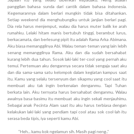
panggilan bahasa sunda dari cantik dalam bahasa indonesia.
Kegemarannya dalam berlari mungkin tidak bisa ditahankan.
Setiap weekend dia menghubungiku untuk janjian berlari pagi.
Dia rela harus menjemput, walau dia harus muter balik ke arah
rumahku. Lelaki hitam manis bertubuh tinggi, berambut lurus,
berkacamata, dan berlesung pipit itu adalah Rama Arka Abimana.
Aku biasa memanggilnya Abi. Walau teman-teman yang lain lebih
senang memanggilnya Rama. Aku dan dia sudah bersahabat
kurang lebih dua tahun. Sosok laki-laki ter-cool yang pernah aku
temui. Pertemuan aku dengannya secara tidak sengaja saat aku
dan dia sama-sama satu kelompok dalam kegiatan kampus saat
itu. Kamu yang selalu tersenyum dan sikapmu yang cool saat itu
membuat aku tak ingin berkenalan denganmu. Tapi Tuhan
berkata lain. Aku ternyata harus bersahabat denganmu. Walau
awalnya basa-basimu itu membuat aku ingin sekali menjauhimu.
Sebagai anak Pecinta Alam saat itu aku harus terbiasa dengan
kelakukan laki-laki yang pendiam tapi cool atau sok cool-lah itu
serasa beda tipis, iya seperti kamu Abi.
“Heh... kamu kok ngelamun sih. Masih pagi neng..”