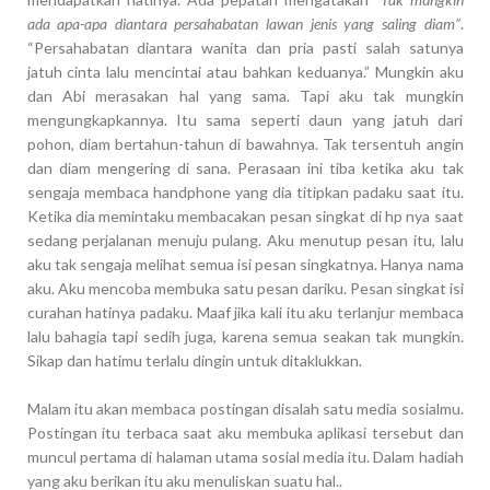
ada apa-apa diantara persahabatan lawan jenis yang saling diam”
.
“Persahabatan diantara wanita dan pria pasti salah satunya
jatuh cinta lalu mencintai atau bahkan keduanya.” Mungkin aku
dan Abi merasakan hal yang sama. Tapi aku tak mungkin
mengungkapkannya. Itu sama seperti daun yang jatuh dari
pohon, diam bertahun-tahun di bawahnya. Tak tersentuh angin
dan diam mengering di sana. Perasaan ini tiba ketika aku tak
sengaja membaca handphone yang dia titipkan padaku saat itu.
Ketika dia memintaku membacakan pesan singkat di hp nya saat
sedang perjalanan menuju pulang. Aku menutup pesan itu, lalu
aku tak sengaja melihat semua isi pesan singkatnya. Hanya nama
aku. Aku mencoba membuka satu pesan dariku. Pesan singkat isi
curahan hatinya padaku. Maaf jika kali itu aku terlanjur membaca
lalu bahagia tapi sedih juga, karena semua seakan tak mungkin.
Sikap dan hatimu terlalu dingin untuk ditaklukkan.
Malam itu akan membaca postingan disalah satu media sosialmu.
Postingan itu terbaca saat aku membuka aplikasi tersebut dan
muncul pertama di halaman utama sosial media itu. Dalam hadiah
yang aku berikan itu aku menuliskan suatu hal..