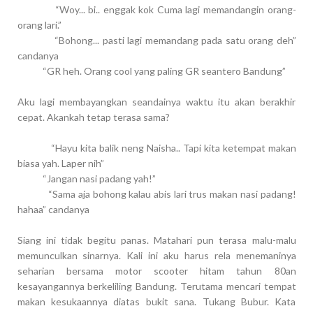
“Woy... bi.. enggak kok Cuma lagi memandangin orang-
orang lari.”
“Bohong... pasti lagi memandang pada satu orang deh”
candanya
“GR heh. Orang cool yang paling GR seantero Bandung”
Aku lagi membayangkan seandainya waktu itu akan berakhir
cepat. Akankah tetap terasa sama?
“Hayu kita balik neng Naisha.. Tapi kita ketempat makan
biasa yah. Laper
nih”
“Jangan nasi padang yah!”
“Sama aja bohong kalau abis lari trus makan nasi padang!
hahaa” candanya
Siang ini tidak begitu panas. Matahari pun terasa malu-malu
memunculkan sinarnya. Kali ini aku harus rela menemaninya
seharian bersama motor scooter hitam tahun 80an
kesayangannya berkeliling Bandung. Terutama mencari tempat
makan kesukaannya diatas bukit sana. Tukang Bubur. Kata