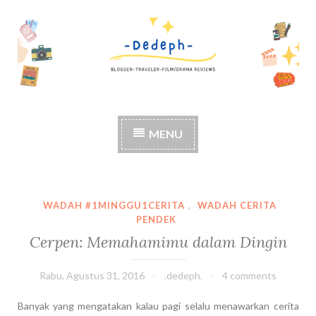
S
k
i
p
t
o
c
MENU
o
n
t
e
n
WADAH #1MINGGU1CERITA
,
WADAH CERITA
t
PENDEK
Cerpen: Memahamimu dalam Dingin
Rabu, Agustus 31, 2016
.dedeph.
4 comments
Banyak yang mengatakan kalau pagi selalu menawarkan cerita