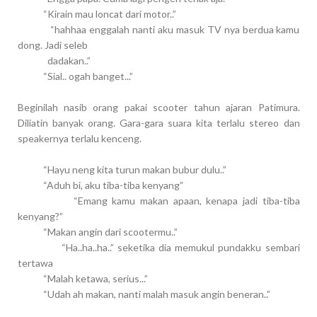
“Kirain mau loncat dari motor..”
“hahhaa enggalah nanti aku masuk TV nya berdua kamu
dong. Jadi seleb
dadakan..”
“Sial.. ogah banget...”
Beginilah nasib orang pakai scooter tahun ajaran Patimura.
Diliatin banyak orang. Gara-gara suara kita terlalu stereo dan
speakernya terlalu kenceng.
“Hayu neng kita turun makan bubur dulu..”
“Aduh bi, aku tiba-tiba kenyang”
“Emang kamu makan apaan, kenapa jadi tiba-tiba
kenyang?”
“Makan angin dari scootermu..”
“Ha..ha..ha..” seketika dia memukul pundakku sembari
tertawa
“Malah ketawa, serius...”
“Udah ah makan, nanti malah masuk angin beneran..”