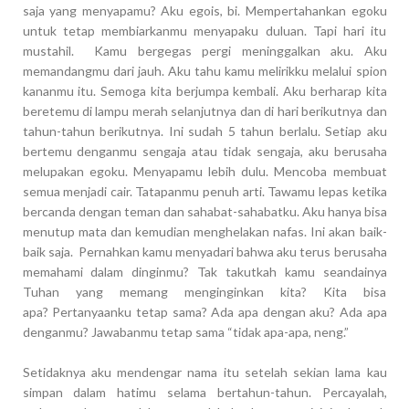
saja yang menyapamu? Aku egois, bi. Mempertahankan egoku
untuk tetap membiarkanmu menyapaku duluan. Tapi hari itu
mustahil. Kamu bergegas pergi meninggalkan aku. Aku
memandangmu dari jauh. Aku tahu kamu melirikku melalui spion
kananmu itu. Semoga kita berjumpa kembali. Aku berharap kita
beretemu di lampu merah selanjutnya dan di hari berikutnya dan
tahun-tahun berikutnya. Ini sudah 5 tahun berlalu. Setiap aku
bertemu denganmu sengaja atau tidak sengaja, aku berusaha
melupakan egoku. Menyapamu lebih dulu. Mencoba membuat
semua menjadi cair. Tatapanmu penuh arti. Tawamu lepas ketika
bercanda dengan teman dan sahabat-sahabatku. Aku hanya bisa
menutup mata dan kemudian menghelakan nafas. Ini akan baik-
baik saja.
Pernahkan kamu menyadari bahwa aku terus berusaha
memahami dalam dinginmu?
Tak takutkah kamu seandainya
Tuhan yang memang menginginkan kita? Kita bisa
apa?
Pertanyaanku tetap sama? Ada apa dengan aku? Ada apa
denganmu? Jawabanmu tetap sama “tidak apa-apa, neng.”
Setidaknya aku mendengar nama itu setelah sekian lama kau
simpan dalam hatimu selama bertahun-tahun. Percayalah,