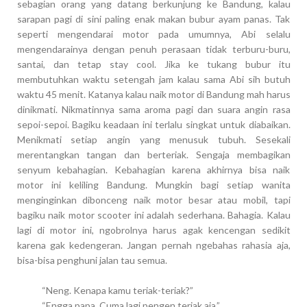
sebagian orang yang datang berkunjung ke Bandung, kalau
sarapan pagi di sini paling enak makan bubur ayam panas. Tak
seperti mengendarai motor pada umumnya, Abi selalu
mengendarainya dengan penuh perasaan tidak terburu-buru,
santai, dan tetap stay cool. Jika ke tukang bubur itu
membutuhkan waktu setengah jam kalau sama Abi sih butuh
waktu 45 menit. Katanya kalau naik motor di Bandung mah harus
dinikmati. Nikmatinnya sama aroma pagi dan suara angin rasa
sepoi-sepoi. Bagiku keadaan ini terlalu singkat untuk diabaikan.
Menikmati setiap angin yang menusuk tubuh. Sesekali
merentangkan tangan dan berteriak. Sengaja membagikan
senyum kebahagian. Kebahagian karena akhirnya bisa naik
motor ini keliling Bandung. Mungkin bagi setiap wanita
menginginkan dibonceng naik motor besar atau mobil, tapi
bagiku naik motor scooter ini adalah sederhana. Bahagia. Kalau
lagi di motor ini, ngobrolnya harus agak kencengan sedikit
karena gak kedengeran. Jangan pernah ngebahas rahasia aja,
bisa-bisa penghuni jalan tau semua.
“Neng. Kenapa kamu teriak-teriak?”
“Engga papa. Cuma lagi pengen teriak aja.”