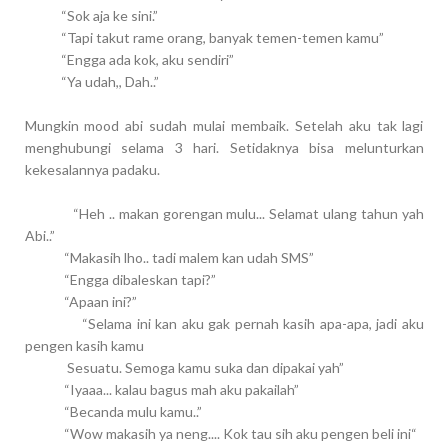
“Sok aja ke sini.”
“Tapi takut rame orang, banyak temen-temen kamu”
“Engga ada kok, aku sendiri”
“Ya udah,, Dah..”
Mungkin mood abi sudah mulai membaik. Setelah aku tak lagi
menghubungi selama 3 hari. Setidaknya bisa melunturkan
kekesalannya padaku.
“Heh .. makan gorengan mulu... Selamat ulang tahun yah
Abi..”
“Makasih lho.. tadi malem kan udah SMS”
“Engga dibaleskan tapi?”
“Apaan ini?”
“Selama ini kan aku gak pernah kasih apa-apa, jadi aku
pengen kasih kamu
Sesuatu. Semoga kamu suka dan dipakai yah”
“Iyaaa... kalau bagus mah aku pakailah”
“Becanda mulu kamu..”
“Wow makasih ya neng.... Kok tau sih aku pengen beli ini“