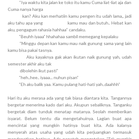
“Iya waktu kita jalan ke toko itu kamu Cuma liat-liat aja dan
Cuma nanya harga
kan? Aku kan merhatiin kamu pengen itu udah lama,, jadi
aku tahu apa yang kamu
mau dan butuh.. Hebat kan
aku, pengagum rahasia hahhaa“ candaku.
“Beuhh iyaaa” hhahahaa sambil memegang kepalaku
“Minggu depan kan kamu mau naik gunung sama yang lain
kamu bisa pakai tasnya.
Aku kayaknya gak akan ikutan naik gunung yah, udah
semester akhir aku tak
dibolehin ikut pasti“
“heh..hee.. iyaaa... nuhun pisan”
“Eh aku balik yaa. Kamu pulang hati-hati yah..daahhh”
Hari itu aku merasa ada yang tak biasa diantara kita. Tangannya
bergetar menerima kado dari aku. Akupun sebaliknya. Tanganku
bergetak diam tunduk menatap matanya. Seolah memberikan
isyarat. Belum tentu dia mengetahuinya. Lagian buat apa
mencintai yang mungkin hatinya buat kita. Ada kalanya
menyerah atas usaha yang udah kita perjuangkan termasuk
mendapatkan hatinya. Ada pepatah mengatakan
“Tak mungkin