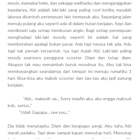
mesin, memakai helm, dan sekejap melihatku dan menganggukan
kepalanya. Abi adalah laki-laki yang paling cool ketika masalah
lalunya disentuh perempuan lain termasuk aku. Sepanjang jalan
menuju pulang aku seperti ada di dalam hutan berjalan. Sepi dan
menikmati saja setiap hembusan angin. Bagi setiap perempuan
menghadapi laki-laki moody seperti ini adalah hal yang
membetekan apalagi bukan pacar. Ada tapi terasa tak ada. Ada
tapi tak pernah tersentuh. Iya tapi itulah Abi. Laki-laki paling
moody seantero pengguna scooter. Diam dan tetap diam.
Akupun tak mau menambah buruk moodnya itu. Aku tak bisa
membayangkan seandainya dari tempat ini menuju rumahku 1
hari. Bisa-bisa aku mabok scooter dan tau-tau aku jadi patung
berjalan.
“Abi... makasih ya... Sorry maafin aku, aku engga maksud
kok.. serius..”
“Udah Gapapa... see you...”
Dia tidak menatapku. Diam dan bergegas pergi. Aku tahu Abi
marah padaku. Tapi akan sampai kapan menutup hati. Menutup