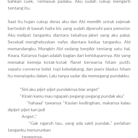
bahkan cuek. Termasuk padaku. Aku sudah cukup mengerti
tentang itu.
Saat itu hujan cukup deras aku dan Abi memilih untuk sejenak
berteduh di bawah halte bis yang sudah dipenuhi para pemotor.
Aku melipat tanganku diantara tebalnya jaket yang aku pakai.
Sesekali menghebuskan nafas diantara kedua tanganku. Abi
memandangku. Mungkin Abi sedang berpikir tentang satu hal.
Keara. Katanya hujan adalah bagian dari kehidupannya. Abi yang
memakai kemeja kotak-kotak flanel berwarna hitam putih,
sepatu converse belel, topi kebelakang, dan jeans bladus hitam
itu menatapku dalam. Lalu tanpa sadar dia memegang pundakku.
“Sini aku pijet-pijet pundaknya biar anget”
“Kirain kamu mau ngapain pegang-pegang pundak aku”
“hahaaa” tawanya “Kasian kedinginan, makanya kalau
dipijet-pijet kan jadi
Anget..”
“Gak ngaruh tau.. yang ada sakit pundak..” perlahan
tanganku menurunkan
tangannya.