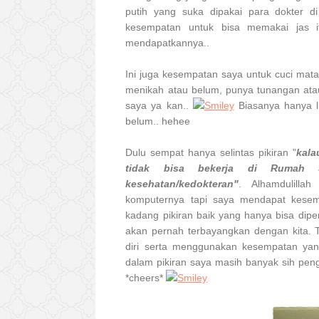
putih yang suka dipakai para dokter d
kesempatan untuk bisa memakai jas it
mendapatkannya..
Ini juga kesempatan saya untuk cuci mat
menikah atau belum, punya tunangan ata
saya ya kan..
Biasanya hanya li
belum.. hehee
Dulu sempat hanya selintas pikiran "
kala
tidak bisa bekerja di Rumah S
kesehatan/kedokteran"
. Alhamdulilla
komputernya tapi saya mendapat kesemp
kadang pikiran baik yang hanya bisa dipe
akan pernah terbayangkan dengan kita. T
diri serta menggunakan kesempatan y
dalam pikiran saya masih banyak sih p
*cheers*