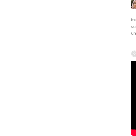
it
su
un