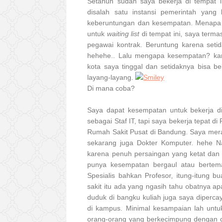
Setahun sudah saya bekerja di tempat i
disalah satu instansi pemerintah yang
keberuntungan dan kesempatan. Menapa 
untuk
waiting list
di tempat ini, saya term
pegawai kontrak. Beruntung karena setida
hehehe.. Lalu mengapa kesempatan? kare
kota saya tinggal dan setidaknya bisa be
layang-layang.
Di mana coba?
Saya dapat kesempatan untuk bekerja di
sebagai Staf IT, tapi saya bekerja tepat d
Rumah Sakit Pusat di Bandung. Saya meras
sekarang juga Dokter Komputer. hehe Na
karena penuh persaingan yang ketat dan 
punya kesempatan bergaul atau bertem
Spesialis bahkan Profesor, itung-itung 
sakit itu ada yang ngasih tahu obatnya apa
duduk di bangku kuliah juga saya diperca
di kampus. Minimal kesampaian lah untuk
orang-orang yang berkecimpung dengan c