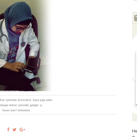
okter spesialis (konsulen). Saya juga pake
 sebagai dokter spesialis gadget :p
Keren kan? ehhehehe
He