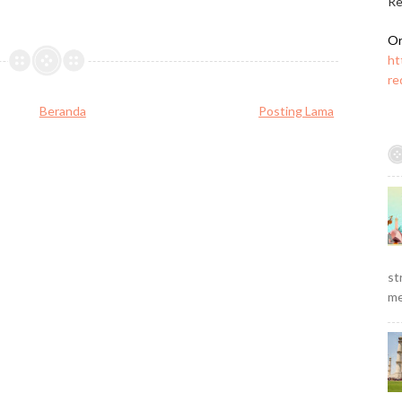
Re
Or
ht
re
Beranda
Posting Lama
st
me