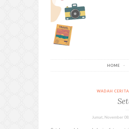
t
o
c
o
n
t
e
n
t
HOME
WADAH CERIT
Se
Jumat, November 08