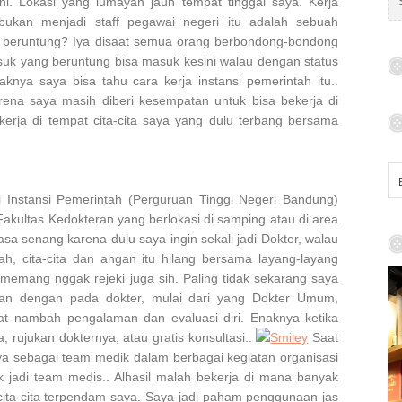
ni. Lokasi yang lumayan jauh tempat tinggal saya. Kerja
e
 bukan menjadi staff pegawai negeri itu adalah sebuah
a
beruntung? Iya disaat semua orang berbondong-bondong
r
asuk yang beruntung bisa masuk kesini walau dengan status
c
knya saya bisa tahu cara kerja instansi pemerintah itu..
h
na saya masih diberi kesempatan untuk bisa bekerja di
f
kerja di tempat cita-cita saya yang dulu terbang bersama
o
r
:
 Instansi Pemerintah (Perguruan Tinggi Negeri Bandung)
i Fakultas Kedokteran yang berlokasi di samping atau di area
a senang karena dulu saya ingin sekali jadi Dokter, walau
h, cita-cita dan angan itu hilang bersama layang-layang
memang nggak rejeki juga sih. Paling tidak sekarang saya
an dengan pada dokter, mulai dari yang Dokter Umum,
buat nambah pengalaman dan evaluasi diri. Enaknya ketika
, rujukan dokternya, atau gratis konsultasi..
Saat
ya sebagai team medik dalam berbagai kegiatan organisasi
 jadi team medis.. Alhasil malah bekerja di mana banyak
ita-cita terpendam saya. Saya jadi paham penggunaan jas