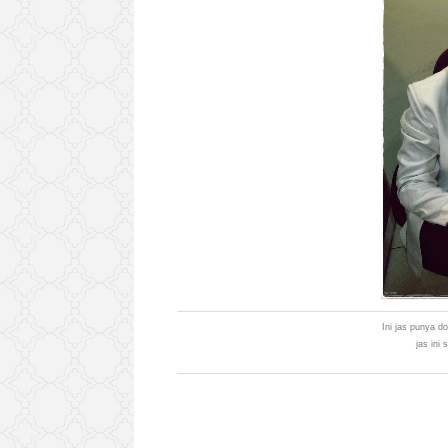
Ini jas punya d
jas ini