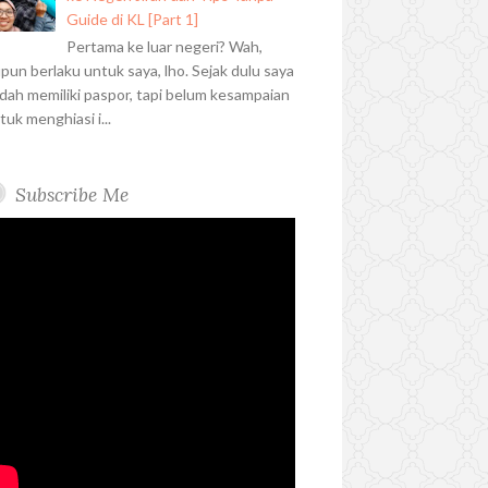
Guide di KL [Part 1]
Pertama ke luar negeri? Wah,
upun berlaku untuk saya, lho. Sejak dulu saya
dah memiliki paspor, tapi belum kesampaian
tuk menghiasi i...
Subscribe Me