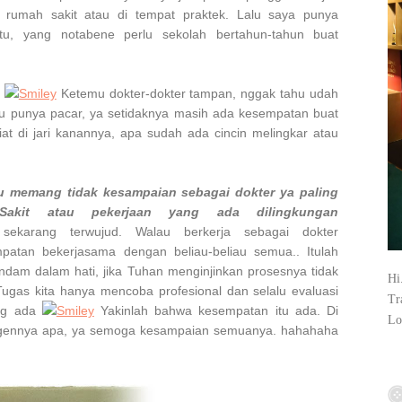
i rumah sakit atau di tempat praktek. Lalu saya punya
u, yang notabene perlu sekolah bertahun-tahun buat
a
Ketemu dokter-dokter tampan, nggak tahu udah
u punya pacar, ya setidaknya masih ada kesempatan buat
at di jari kanannya, apa sudah ada cincin melingkar atau
u memang tidak kesampaian sebagai dokter ya paling
akit atau pekerjaan yang ada dilingkungan
h sekarang terwujud. Walau berkerja sebagai dokter
atan bekerjasama dengan beliau-beliau semua.. Itulah
ndam dalam hati, jika Tuhan menginjinkan prosesnya tidak
Hi
ugas kita hanya mencoba profesional dan selalu evaluasi
Tr
ang ada
Yakinlah bahwa kesempatan itu ada. Di
Lo
engennya apa, ya semoga kesampaian semuanya. hahahaha