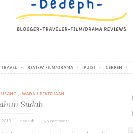
TRAVEL
REVIEW FILM/DRAMA
PUISI
CERPEN
A USANG
,
WADAH PEKERJAAN
tahun Sudah
, 2013
.dedeph.
No comments
S