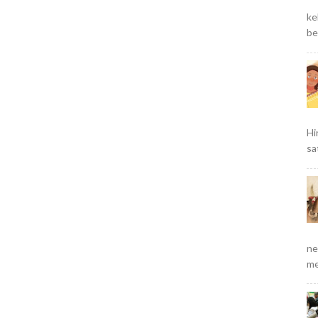
ke
be
Hi
sa
ne
me