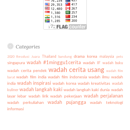
Categories
drama korea
Thailand
malaysia
2020
Resolusi Juara
bandung
pets
wadah #1minggu1cerita
singapura
wadah IF
wadah buku
wadah cerita usang
wadah cerita pendek
wadah film
wadah film india
wadah film indonesia
wadah ilmu
wadah
barat
wadah inspirasi
india
wadah korea
wadah kreativitas
wadah
wadah langkah kaki
wadah langkah kaki dunia
wadah
kuliner
wadah perjalanan
layar lebar
wadah lirik
wadah pekerjaan
wadah pujangga
wadah perkuliahan
wadah teknologi
informasi