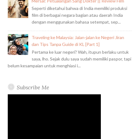
Mersal: Petualangan Sang Dokter || Review Film
Seperti diketahui bahwa di India memiliki produksi
film di berbagai negara bagian atau daerah India
dengan menggunakan bahasa setempat, sep...
Traveling ke Malaysia: Jalan-jalan ke Negeri Jiran
dan Tips Tanpa Guide di KL [Part 1]
Pertama ke luar negeri? Wah, itupun berlaku untuk
saya, lho. Sejak dulu saya sudah memiliki paspor, tapi
belum kesampaian untuk menghiasi i...
Subscribe Me