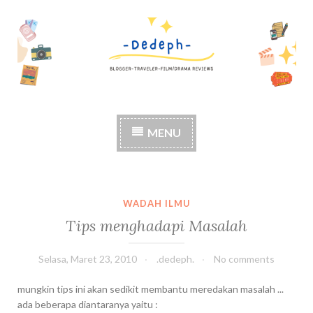
S
k
i
p
t
o
c
MENU
o
n
t
e
n
WADAH ILMU
t
Tips menghadapi Masalah
Selasa, Maret 23, 2010
.dedeph.
No comments
mungkin tips ini akan sedikit membantu meredakan masalah ...
ada beberapa diantaranya yaitu :