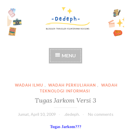
S
k
i
p
t
o
c
MENU
o
n
t
e
n
WADAH ILMU
,
WADAH PERKULIAHAN
,
WADAH
t
TEKNOLOGI INFORMASI
Tugas Jarkom Versi 3
Jumat, April 10, 2009
.dedeph.
No comments
Tugas Jarkom???