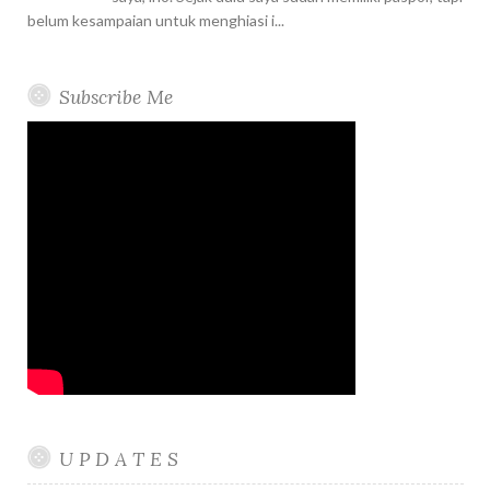
belum kesampaian untuk menghiasi i...
Subscribe Me
U P D A T E S