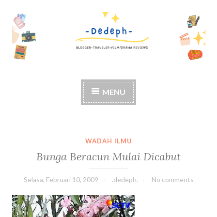
S
k
i
p
t
o
c
MENU
o
n
t
e
n
WADAH ILMU
t
Bunga Beracun Mulai Dicabut
Selasa, Februari 10, 2009
.dedeph.
No comments