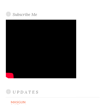
Subscribe Me
U P D A T E S
MASGUN